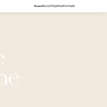
Home
About
Objekte
Kontakt
e
ume