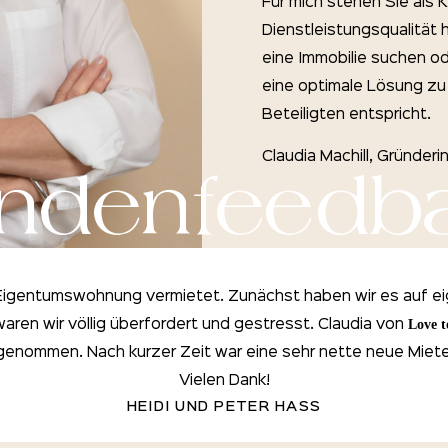
Für mich stehen Sie als 
Dienstleistungsqualität 
eine Immobilie suchen od
eine optimale Lösung zu 
Beteiligten entspricht.
Claudia Machill, Gründeri
ndenfeedb
 Eigentumswohnung vermietet. Zunächst haben wir es auf e
Love t
ren wir völlig überfordert und gestresst. Claudia von
bgenommen. Nach kurzer Zeit war eine sehr nette neue Miete
Vielen Dank!
HEIDI UND PETER HASS