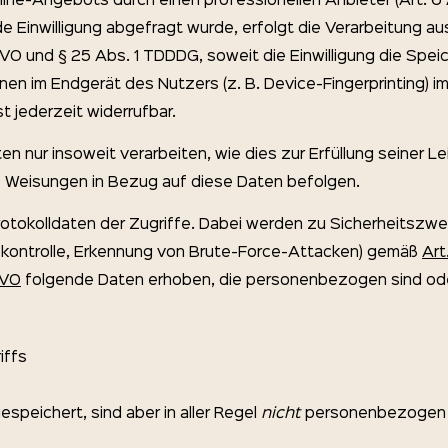
ine-Angebots durch einen professionellen Anbieter (Art. 6 A
 Einwilligung abgefragt wurde, erfolgt die Verarbeitung aus
DSGVO und § 25 Abs. 1 TDDDG, soweit die Einwilligung die Spe
onen im Endgerät des Nutzers (z. B. Device-Fingerprinting)
st jederzeit widerrufbar.
en nur insoweit verarbeiten, wie dies zur Erfüllung seiner L
re Weisungen in Bezug auf diese Daten befolgen.
otokolldaten der Zugriffe. Dabei werden zu Sicherheitszwe
kontrolle, Erkennung von Brute-Force-Attacken) gemäß
Art.
GVO
folgende Daten erhoben, die personenbezogen sind ode
iffs
speichert, sind aber in aller Regel
nicht
personenbezogen 