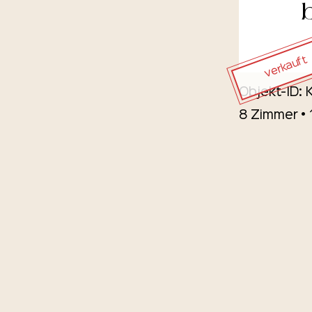
verkauft
Objekt-ID:
8 Zimmer •