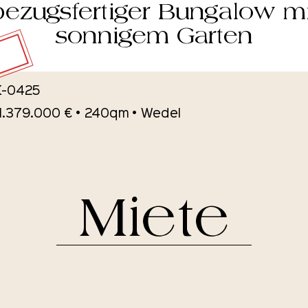
bezugsfertiger Bungalow mi
sonnigem Garten
 K-0425
 1.379.000 € • 240qm • Wedel
Miete